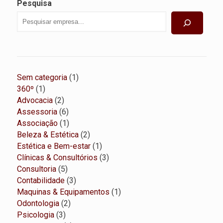
Pesquisa
1
Sem categoria
1
1
produto
360º
1
produto
2
Advocacia
2
produtos
6
Assessoria
6
produtos
1
Associação
1
produto
2
Beleza & Estética
2
produtos
1
Estética e Bem-estar
1
produto
3
Clínicas & Consultórios
3
5
produtos
Consultoria
5
produtos
3
Contabilidade
3
produtos
1
Maquinas & Equipamentos
1
2
produto
Odontologia
2
3
produtos
Psicologia
3