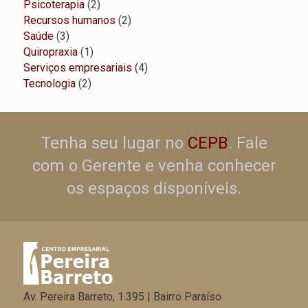
produtos
2
Psicoterapia
2
produtos
2
Recursos humanos
2
3
produtos
Saúde
3
produtos
1
Quiropraxia
1
produto
4
Serviços empresariais
4
2
produtos
Tecnologia
2
produtos
Tenha seu lugar no
CEPB
. Fale
com o Gerente e venha conhecer
os espaços disponíveis.
Av. Pereira Barreto, 1.395 | Bairro Paraíso