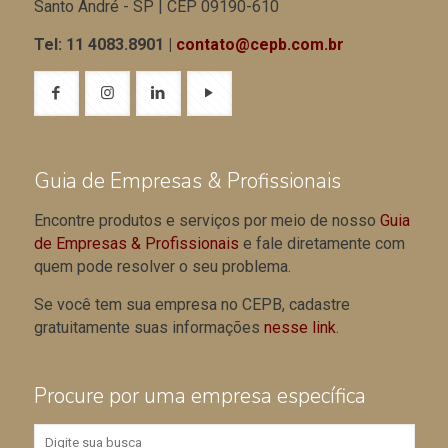
Santo André - SP | CEP 09190-610
Tel: 11 4083.8901 |
contato@cepb.com.br
Guia de Empresas & Profissionais
Encontre produtos e serviços por meio de nosso
Guia
de Empresas & Profissionais
e fale diretamente com
quem pode resolver o seu problema.
Se você tem sua empresa no CEPB, cadastre
gratuitamente suas informações
nesse link
.
Procure por uma empresa específica