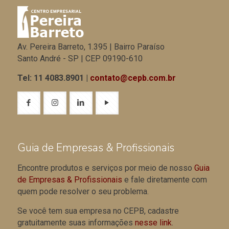
Av. Pereira Barreto, 1.395 | Bairro Paraíso
Santo André - SP | CEP 09190-610
Tel: 11 4083.8901 |
contato@cepb.com.br
Guia de Empresas & Profissionais
Encontre produtos e serviços por meio de nosso
Guia
de Empresas & Profissionais
e fale diretamente com
quem pode resolver o seu problema.
Se você tem sua empresa no CEPB, cadastre
gratuitamente suas informações
nesse link
.