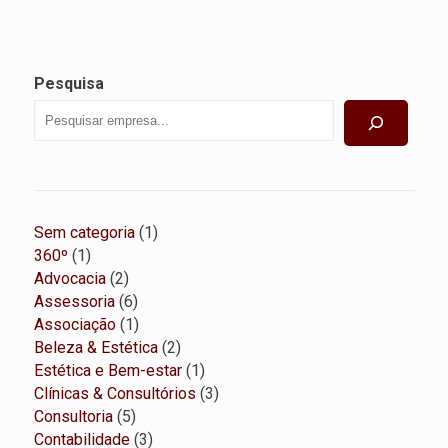
Pesquisa
1
Sem categoria
1
1
produto
360º
1
produto
2
Advocacia
2
produtos
6
Assessoria
6
produtos
1
Associação
1
produto
2
Beleza & Estética
2
produtos
1
Estética e Bem-estar
1
produto
3
Clínicas & Consultórios
3
5
produtos
Consultoria
5
produtos
3
Contabilidade
3