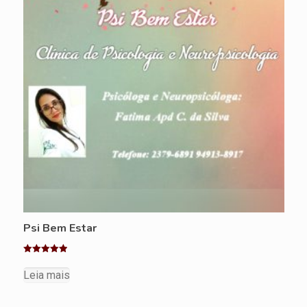
Psi Bem Estar
Avaliação
5.00
Leia mais
de 5