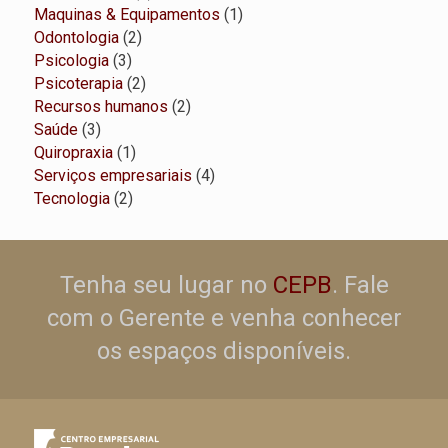
produtos
1
Maquinas & Equipamentos
1
2
produto
Odontologia
2
3
produtos
Psicologia
3
produtos
2
Psicoterapia
2
produtos
2
Recursos humanos
2
3
produtos
Saúde
3
produtos
1
Quiropraxia
1
produto
4
Serviços empresariais
4
2
produtos
Tecnologia
2
produtos
Tenha seu lugar no
CEPB
. Fale
com o Gerente e venha conhecer
os espaços disponíveis.