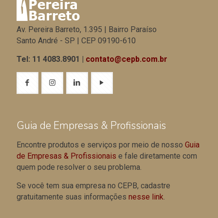
Av. Pereira Barreto, 1.395 | Bairro Paraíso
Santo André - SP | CEP 09190-610
Tel: 11 4083.8901 |
contato@cepb.com.br
Guia de Empresas & Profissionais
Encontre produtos e serviços por meio de nosso
Guia
de Empresas & Profissionais
e fale diretamente com
quem pode resolver o seu problema.
Se você tem sua empresa no CEPB, cadastre
gratuitamente suas informações
nesse link
.