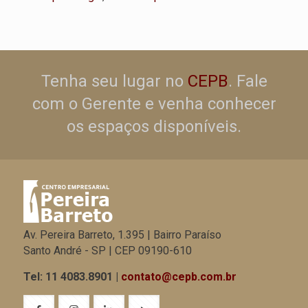
Tenha seu lugar no
CEPB
. Fale
com o Gerente e venha conhecer
os espaços disponíveis.
Av. Pereira Barreto, 1.395 | Bairro Paraíso
Santo André - SP | CEP 09190-610
Tel: 11 4083.8901 |
contato@cepb.com.br