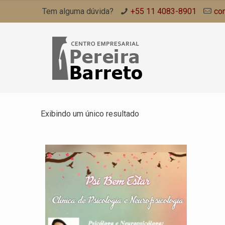
Tem alguma dúvida?
+55 11 4083-8901
co
Exibindo um único resultado