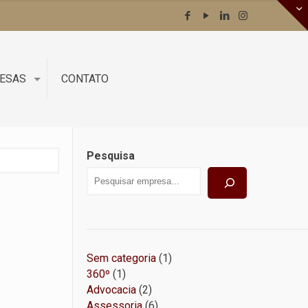
RESAS
CONTATO
Pesquisa
1
Sem categoria
1
1
produto
360º
1
produto
2
Advocacia
2
produtos
6
Assessoria
6