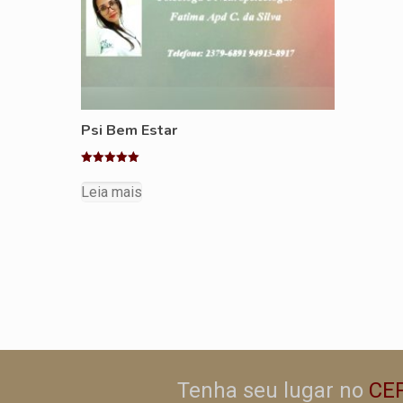
Psi Bem Estar
Avaliação
5.00
Leia mais
de 5
Tenha seu lugar no
CE