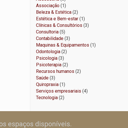
produtos
1
Associação
1
produto
2
Beleza & Estética
2
produtos
1
Estética e Bem-estar
1
produto
3
Clínicas & Consultórios
3
5
produtos
Consultoria
5
produtos
3
Contabilidade
3
produtos
1
Maquinas & Equipamentos
1
2
produto
Odontologia
2
3
produtos
Psicologia
3
produtos
2
Psicoterapia
2
produtos
2
Recursos humanos
2
3
produtos
Saúde
3
produtos
1
Quiropraxia
1
produto
4
Serviços empresariais
4
2
produtos
Tecnologia
2
produtos
os espaços disponíveis.