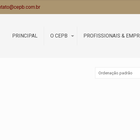
ntato@cepb.com.br
PRINCIPAL
O CEPB
PROFISSIONAIS & EMP