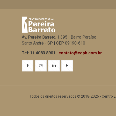
Av. Pereira Barreto, 1.395 | Bairro Paraíso
Santo André - SP | CEP 09190-610
Tel: 11 4083.8901 |
contato@cepb.com.br
Todos os direitos reservados © 2018-2026 - Centro E