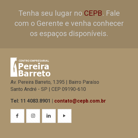
Tenha seu lugar no
CEPB
. Fale
com o Gerente e venha conhecer
os espaços disponíveis.
Av. Pereira Barreto, 1.395 | Bairro Paraíso
Santo André - SP | CEP 09190-610
Tel: 11 4083.8901 |
contato@cepb.com.br