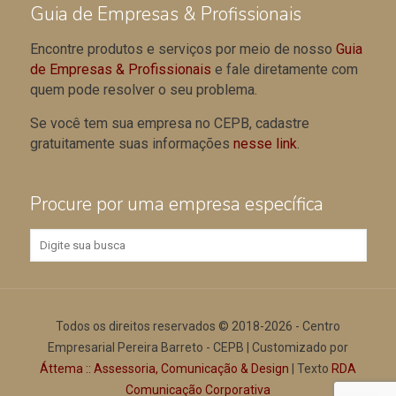
Guia de Empresas & Profissionais
Encontre produtos e serviços por meio de nosso
Guia
de Empresas & Profissionais
e fale diretamente com
quem pode resolver o seu problema.
Se você tem sua empresa no CEPB, cadastre
gratuitamente suas informações
nesse link
.
Procure por uma empresa específica
Todos os direitos reservados © 2018-2026 - Centro
Empresarial Pereira Barreto - CEPB | Customizado por
Áttema :: Assessoria, Comunicação & Design
| Texto
RDA
Comunicação Corporativa