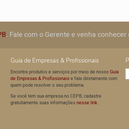
PB
. Fale com o Gerente e venha conhecer 
Guia de Empresas & Profissionais
P
Encontre produtos e serviços por meio de nosso
Guia
de Empresas & Profissionais
e fale diretamente com
quem pode resolver o seu problema.
Se você tem sua empresa no CEPB, cadastre
gratuitamente suas informações
nesse link
.