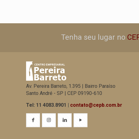
Tenha seu lugar no
CE
Av. Pereira Barreto, 1.395 | Bairro Paraíso
Santo André - SP | CEP 09190-610
Tel: 11 4083.8901 |
contato@cepb.com.br