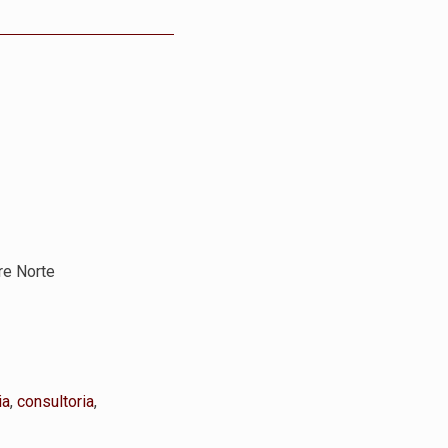
rre Norte
ia
,
consultoria
,