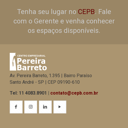
Tenha seu lugar no
CEPB
. Fale
com o Gerente e venha conhecer
os espaços disponíveis.
Av. Pereira Barreto, 1.395 | Bairro Paraíso
Santo André - SP | CEP 09190-610
Tel: 11 4083.8901 |
contato@cepb.com.br