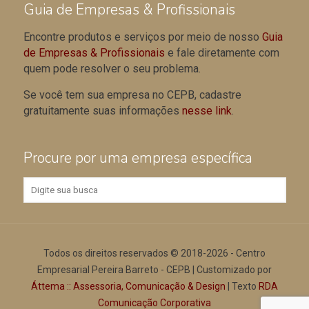
Guia de Empresas & Profissionais
Encontre produtos e serviços por meio de nosso
Guia
de Empresas & Profissionais
e fale diretamente com
quem pode resolver o seu problema.
Se você tem sua empresa no CEPB, cadastre
gratuitamente suas informações
nesse link
.
Procure por uma empresa específica
Todos os direitos reservados © 2018-2026 - Centro
Empresarial Pereira Barreto - CEPB | Customizado por
Áttema :: Assessoria, Comunicação & Design
| Texto
RDA
Comunicação Corporativa